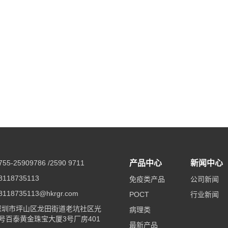
5-25909786 /2590 9711
产品中心
新闻中心
118735113
免疫类产品
公司新闻
18735113@hkrgr.com
POCT
行业新闻
深圳市坪山区龙田街道老坑社区光
病理类
号百泰黄金珠宝大厦3号厂房401
最新产品