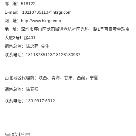
邮 编：518122
E-mail： 18118735113@hkrgr.com
网 址：http://www.hkrgr.com
地 址：
深圳市坪山区龙田街道老坑社区光科一路1号百泰黄金珠宝
大厦3号厂房401
销售总监：陈忠强 先生
联系电话：18118735113/
18126180937
西北地区代理商：陕西、青海、甘肃、西藏，宁夏
销售总监：
陈春啸
联系电话：
130 9917 6312
导航栏目